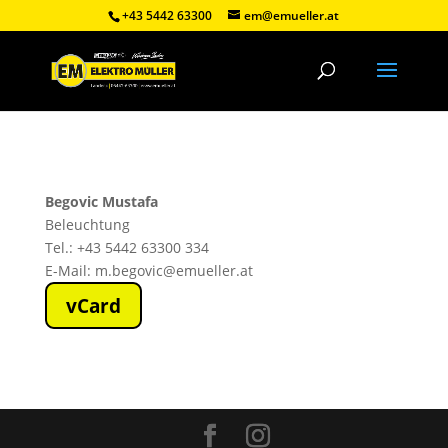
+43 5442 63300
em@emueller.at
Begovic Mustafa
Beleuchtung
Tel.: +43 5442 63300 334
E-Mail: m.begovic@emueller.at
vCard