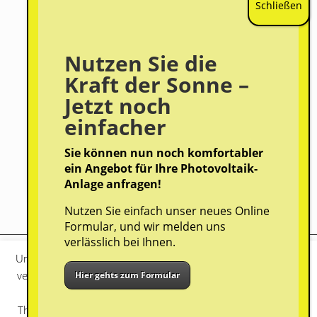
Öffnungszeiten

Fachhandel: Von Montag bis Freitag von 8:30
– 12:00 und von 13:00 – 18:00 Uhr,
Nutzen Sie die
und Samstag von 8:30 – 12:00 Uhr
Kraft der Sonne –
Installationslager: Von Montag bis Freitag
Jetzt noch
von 8:30 – 12:00 und von 13:00 – 18:00 Uhr
einfacher
Telefonservice: Von Montag bis Freitag von
07:30 – 12:00 und von 13:00 – 17:00 Uhr
Sie können nun noch komfortabler
ein Angebot für Ihre Photovoltaik-
Anlage anfragen!
Nutzen Sie einfach unser neues Online
Formular, und wir melden uns
verlässlich bei Ihnen.
Um Ihnen den Besuch unserer Seite angenehm zu gestalten
verwenden wir Cookies. Weitere Informationen finden Sie in
Hier gehts zum Formular
unserer Datenschutzerklärung.
This website uses cookies to improve your experience. We'll