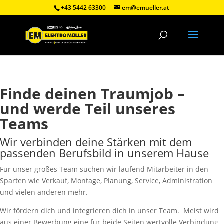
+43 5442 63300
em@emueller.at
Finde deinen Traumjob –
und werde Teil unseres
Teams
Wir verbinden deine Stärken mit dem
passenden Berufsbild in unserem Hause
Für unser großes Team suchen wir laufend Mitarbeiter in den
Sparten wie Verkauf, Montage, Planung, Service, Administration
und vielen anderen mehr.
Wir fördern dich und integrieren dich in unser Team. Meist wird
aus einer Bewerbung eine für beide Seiten wertvolle Verbindung,