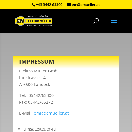
+43 5442 63300
em@emueller.at
IMPRESSUM
Elektro Müller GmbH
Innstrasse 14
A-6500 Landeck
Tel.: 05442/63300
Fax: 05442/65272
E-Mail:
em(at)emueller.at
Umsatzsteuer-ID