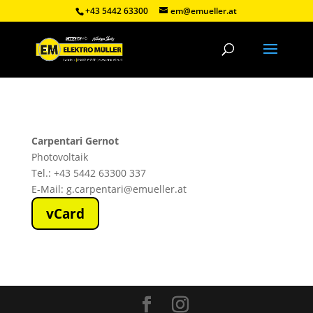
+43 5442 63300
em@emueller.at
Carpentari Gernot
Photovoltaik
Tel.: +43 5442 63300 337
E-Mail: g.carpentari@emueller.at
vCard