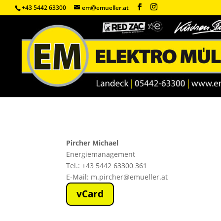
+43 5442 63300
em@emueller.at
Pircher Michael
Energiemanagement
Tel.: +43 5442 63300 361
E-Mail: m.pircher@emueller.at
vCard