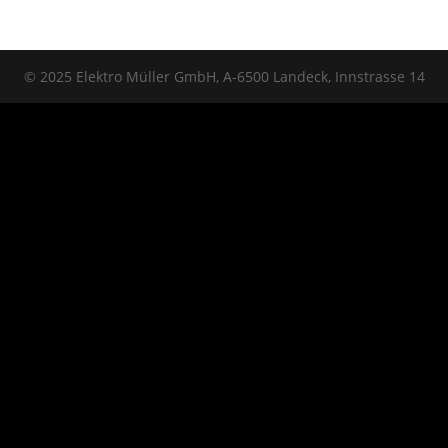
© 2025 Elektro Müller GmbH, A-6500 Landeck, Innstrasse 14