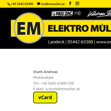
+43 5442 63300
em@emueller.at
Sturb Andreas
Photovoltaik
Tel.: +43 5442 63300 338
E-Mail: a.sturb@emueller.at
vCard