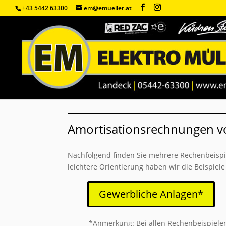
+43 5442 63300
em@emueller.at
Amortisationsrechnungen v
Nachfolgend finden Sie mehrere Rechenbeispiele
leichtere Orientierung haben wir die Beispiele
Gewerbliche Anlagen*
*Anmerkung: Bei allen Rechenbeispielen