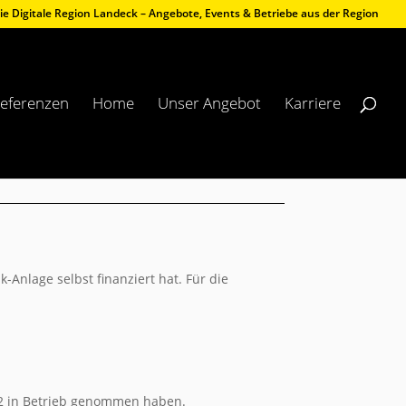
ie Digitale Region Landeck – Angebote, Events & Betriebe aus der Region
eferenzen
Home
Unser Angebot
Karriere
-Anlage selbst finanziert hat. Für die
22 in Betrieb genommen haben.