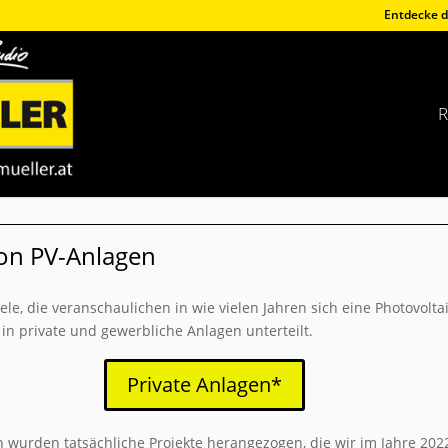
Entdecke d
R
on PV-Anlagen
, die veranschaulichen in wie vielen Jahren sich eine Photovoltaik
 in private und gewerbliche Anlagen unterteilt.
Private Anlagen*
 wurden tatsächliche Projekte herangezogen, die wir im Jahre 20